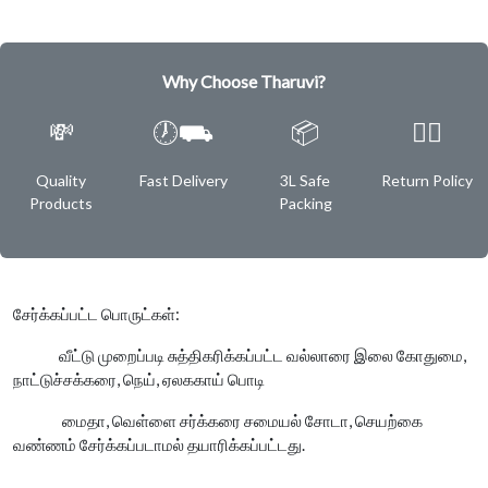
Why Choose Tharuvi?
💸
🕖⛟
📦
✌🏿
Quality
Fast Delivery
3L Safe
Return Policy
Products
Packing
சேர்க்கப்பட்ட பொருட்கள்:
வீட்டு முறைப்படி சுத்திகரிக்கப்பட்ட வல்லாரை இலை கோதுமை,
நாட்டுச்சக்கரை, நெய், ஏலககாய் பொடி
மைதா, வெள்ளை சர்க்கரை சமையல் சோடா, செயற்கை
வண்ணம் சேர்க்கப்படாமல் தயாரிக்கப்பட்டது.