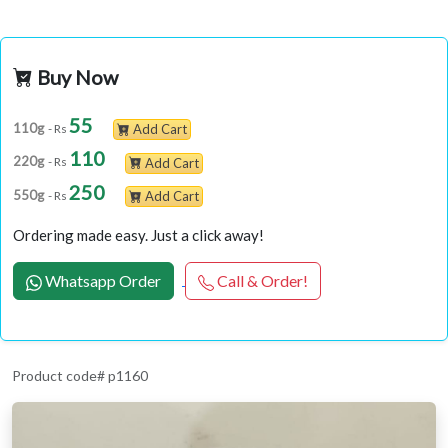
Buy Now
55
110g
- Rs
Add Cart
110
220g
- Rs
Add Cart
250
550g
- Rs
Add Cart
Ordering made easy. Just a click away!
Whatsapp Order
Call & Order!
Product code# p1160