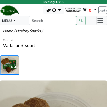
Message Us! ➔
Customer Care
🌿 O
0
Login
8610000433
🔍
MENU
Home
/ Healthy Snacks
/
Tharuvi
Vallarai Biscuit