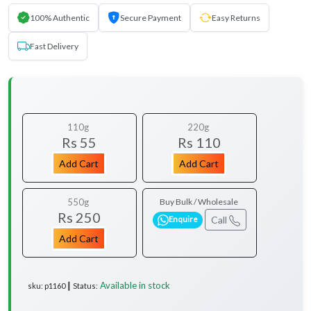
100% Authentic
Secure Payment
Easy Returns
Fast Delivery
110g
220g
Rs 55
Rs 110
Add Cart
Add Cart
550g
Buy Bulk / Wholesale
Rs 250
Call
Enquire
Add Cart
Available in stock
sku: p1160 ┃ Status:
...