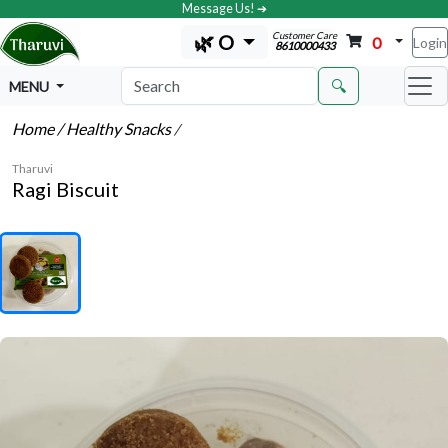
Message Us! ➔
Customer Care
🌿 O
0
Login
8610000433
🔍
MENU
Home
/ Healthy Snacks
/
Tharuvi
Ragi Biscuit