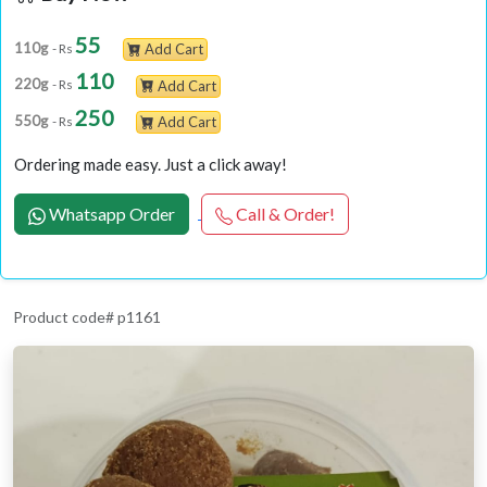
55
110g
- Rs
Add Cart
110
220g
- Rs
Add Cart
250
550g
- Rs
Add Cart
Ordering made easy. Just a click away!
Whatsapp Order
Call & Order!
Product code# p1161