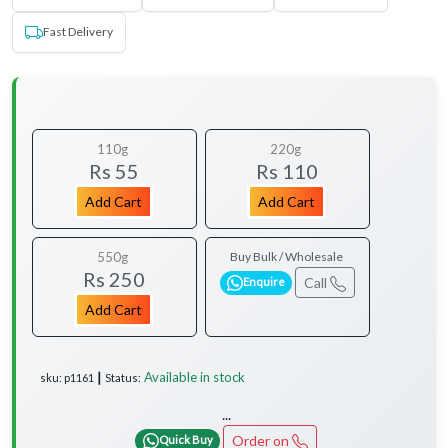
Fast Delivery
110g
220g
Rs 55
Rs 110
Add Cart
Add Cart
550g
Buy Bulk / Wholesale
Rs 250
Call
Enquire
Add Cart
Available in stock
sku: p1161 ┃ Status:
...
Order on
Quick Buy