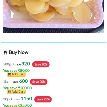
Buy Now
320
Save 20%
500g
- Rs
400
You save ₹80.00
Add Cart
600
Save 25%
1kg
- Rs
800
You save ₹200.00
Add Cart
1150
Save 23%
2kg
- Rs
1500
You save ₹350.00