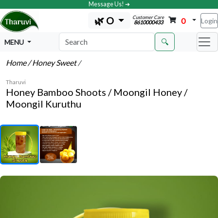
Message Us! ➔
Customer Care
🌿 O
0
Login
8610000433
🔍
MENU
Home
/ Honey Sweet
/
Tharuvi
Honey Bamboo Shoots / Moongil Honey /
Moongil Kuruthu