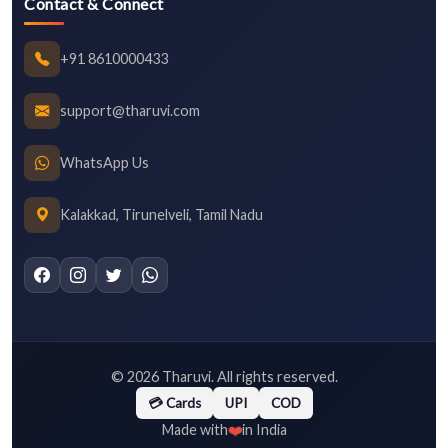
Contact & Connect
+91 8610000433
support@tharuvi.com
WhatsApp Us
Kalakkad, Tirunelveli, Tamil Nadu
©
2026
Tharuvi. All rights reserved.
💳 Cards
UPI
COD
❤️
Made with
in India