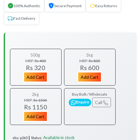
100% Authentic
Secure Payment
Easy Returns
Fast Delivery
500g
1kg
MRP:
Rs 400
MRP:
Rs 800
Rs 320
Rs 600
Add Cart
Add Cart
2kg
Buy Bulk / Wholesale
MRP:
Rs 1500
Call
Enquire
Rs 1150
Add Cart
Available in stock
sku: p263 ┃ Status: