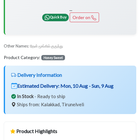
...
Order on
Quick Buy
Other Names:
தேன் மூங்கில் குருத்து
Product Category:
Honey Sweet
Delivery Information
Estimated Delivery:
Mon, 10 Aug - Sun, 9 Aug
In Stock
- Ready to ship
Ships from: Kalakkad, Tirunelveli
Product Highlights