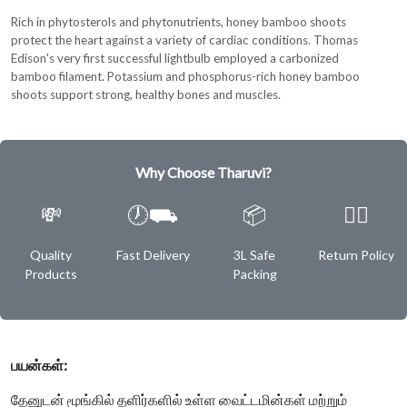
Rich in phytosterols and phytonutrients, honey bamboo shoots
protect the heart against a variety of cardiac conditions. Thomas
Edison's very first successful lightbulb employed a carbonized
bamboo filament. Potassium and phosphorus-rich honey bamboo
shoots support strong, healthy bones and muscles.
Why Choose Tharuvi?
💸
🕖⛟
📦
✌🏿
Quality
Fast Delivery
3L Safe
Return Policy
Products
Packing
பயன்கள்:
தேனுடன் மூங்கில் தளிர்களில் உள்ள வைட்டமின்கள் மற்றும்