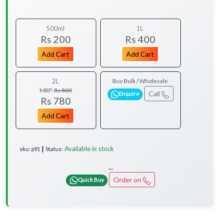
500ml
1L
Rs 200
Rs 400
Add Cart
Add Cart
2L
Buy Bulk / Wholesale
MRP:
Rs 800
Call
Enquire
Rs 780
Add Cart
Available in stock
sku: p91 ┃ Status:
...
Order on
Quick Buy