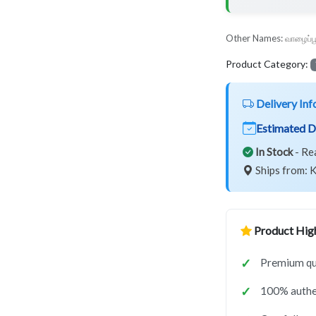
Other Names:
வாழைப்ப
Product Category:
Delivery Inf
Estimated D
In Stock
- Re
Ships from: K
Product High
Premium qua
100% authe