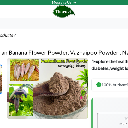
Message Us! ➔
roducts
/
an Banana Flower Powder, Vazhaipoo Powder , Na
“Explore the healt
diabetes, weight lo
100% Authenti
1
MRP: