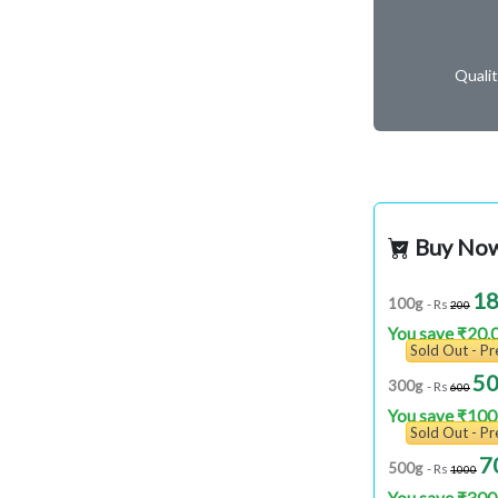
Quali
Buy No
1
100g
- Rs
200
You save ₹20.
Sold Out - P
5
300g
- Rs
600
You save ₹100
Sold Out - P
7
500g
- Rs
1000