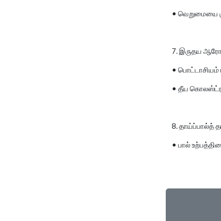
• வெறுமையை கு
7. இருதய ஆரோக
• பொட்டாசியம் 
• தீய கொலஸ்ட்
8. தாய்ப்பால்த் 
• பால் உற்பத்தி