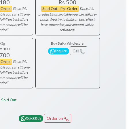
 180
Rs 500
Since this
Since this
e Order
Sold Out - Pre Order
ble you can still pre-
product is unavailable you can still pre-
fulfill on best effort
book. We'll try to fulfill on best effort
your amount will be
basis otherwise your amount will be
nded!
refunded!
00g
Buy Bulk / Wholesale
Rs 1000
Call
Enquire
 700
Since this
e Order
ble you can still pre-
fulfill on best effort
your amount will be
nded!
Sold Out
:
...
Order on
Quick Buy