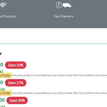
💸
🕖⛟
ty Products
Fast Delivery
w
80
Save 10%
00
re Order
Since this product is unavailable you can still pre-book. We'll try to fulfill on best e
00
Save 17%
.00
re Order
Since this product is unavailable you can still pre-book. We'll try to fulfill on best e
00
Save 30%