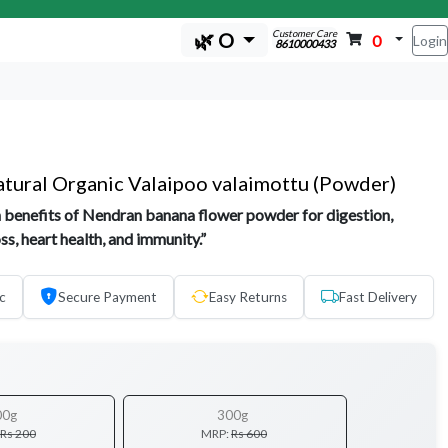
Customer Care
🌿 O
0
Login
8610000433
tural Organic Valaipoo valaimottu (Powder)
h benefits of Nendran banana flower powder for digestion,
ss, heart health, and immunity.”
c
Secure Payment
Easy Returns
Fast Delivery
00g
300g
Rs 200
MRP:
Rs 600