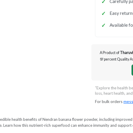
Carefully p
Easy return
Available f
A Product of
Tharuvi
💯 percent Quality 
“Explore the health b
loss, heart health, and
For bulk orders
mess
redible health benefits of Nendran banana flower powder, including improved 
. Learn how this nutrient-rich superfood can enhance immunity and support o