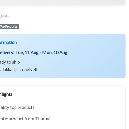
ூ பொடி
Top Products
ormation
elivery:
Tue, 11 Aug - Mon, 10 Aug
ady to ship
alakkad, Tirunelveli
lights
lity top products
ntic product from Tharuvi