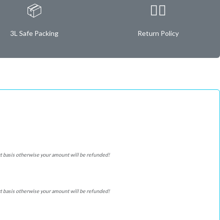
📦
✌🏿
3L Safe Packing
Return Policy
ffort basis otherwise your amount will be refunded!
ffort basis otherwise your amount will be refunded!