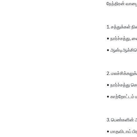
நேந்திரன் வாழை
1. சத்துக்கள் ந
• நார்ச்சத்து, 
• ஆன்டிஆக்சிடெ
2. மலச்சிக்கலுக்க
• நார்ச்சத்து ச
• காற்றோட்டம் 
3. பெண்களின் 
• மாதவிடாய் ப