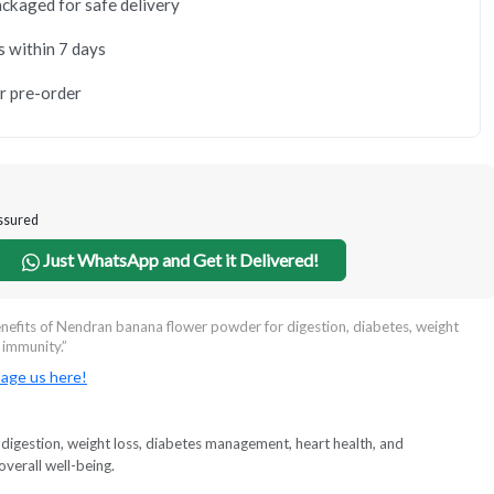
ackaged for safe delivery
s within 7 days
or pre-order
Assured
Just WhatsApp and Get it Delivered!
enefits of Nendran banana flower powder for digestion, diabetes, weight
 immunity.”
age us here!
digestion, weight loss, diabetes management, heart health, and
verall well-being.