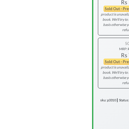
Rs
Sold Out - Pr
product is unavaila
book. We'll try to 
basis otherwise 
refu
5
MRP:
Rs
Sold Out - Pr
product is unavaila
book. We'll try to 
basis otherwise 
refu
sku: p3310 ┃ Status