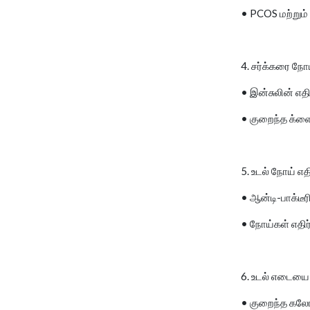
• PCOS மற்றும்
4. சர்க்கரை ந
• இன்சுலின் எதி
• குறைந்த க்ளை
5. உடல் நோய் எத
• ஆன்டி-பாக்டீர
• நோய்கள் எதிர்
6. உடல் எடையை
• குறைந்த கலோர