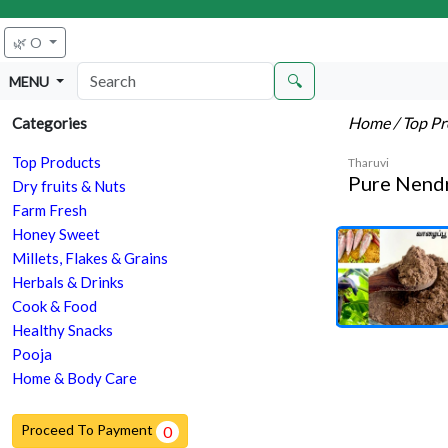
🌿 O
🔍
MENU
Home
/ Top P
Categories
Top Products
Tharuvi
Pure Nendr
Dry fruits & Nuts
Farm Fresh
Honey Sweet
Millets, Flakes & Grains
Herbals & Drinks
Cook & Food
Healthy Snacks
Pooja
Home & Body Care
Proceed To Payment
0