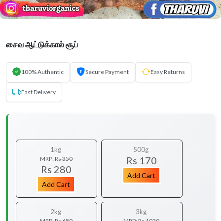
சைவ ஆட்டுக்கால் சூப்
100% Authentic
Secure Payment
Easy Returns
Fast Delivery
1kg
500g
Rs 170
MRP:
Rs 350
Rs 280
Add Cart
Add Cart
2kg
3kg
MRP:
Rs 680
MRP:
Rs 1020