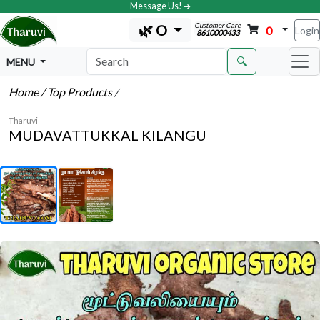
Message Us! ➔
Customer Care
🌿 O
0
Login
8610000433
🔍
MENU
Home
/ Top Products
/
Tharuvi
MUDAVATTUKKAL KILANGU