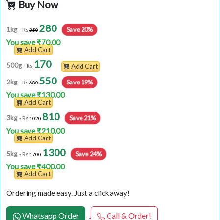
Buy Now
280
Save 20%
1kg
- Rs
350
You save ₹70.00
Add Cart
170
500g
- Rs
Add Cart
550
Save 19%
2kg
- Rs
680
You save ₹130.00
Add Cart
810
Save 21%
3kg
- Rs
1020
You save ₹210.00
Add Cart
1300
Save 24%
5kg
- Rs
1700
You save ₹400.00
Add Cart
Ordering made easy. Just a click away!
Whatsapp Order
Call & Order!