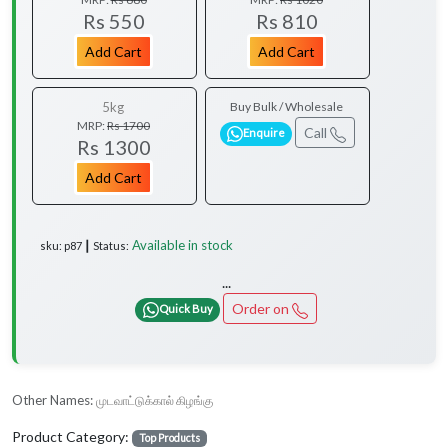
Rs 550
Rs 810
Add Cart
Add Cart
5kg
Buy Bulk / Wholesale
MRP:
Rs 1700
Call
Enquire
Rs 1300
Add Cart
Available in stock
sku: p87 ┃ Status:
...
Order on
Quick Buy
Other Names:
முடவாட்டுக்கால் கிழங்கு
Product Category:
Top Products