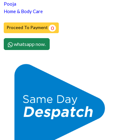
Pooja
Home & Body Care
Proceed To Payment
0
whatsapp now.