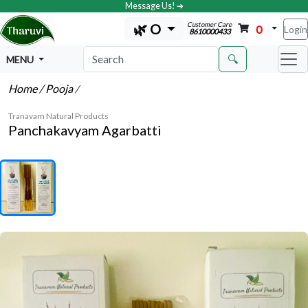
Message Us! ➔
Customer Care
🌿 O
0
Login
8610000433
🔍
MENU
Home
/ Pooja
/
Tranavam Natural Products
Panchakavyam Agarbatti