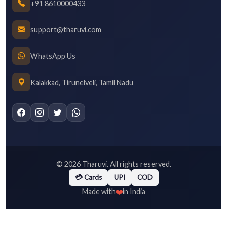
+91 8610000433
support@tharuvi.com
WhatsApp Us
Kalakkad, Tirunelveli, Tamil Nadu
©
2026
Tharuvi. All rights reserved.
💳 Cards
UPI
COD
❤️
Made with
in India