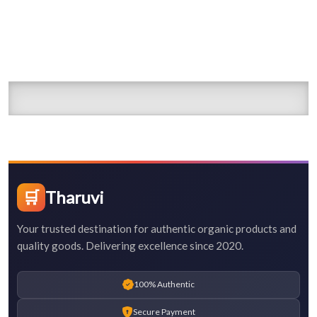
🛒
Tharuvi
Your trusted destination for authentic organic products and
quality goods. Delivering excellence since 2020.
100% Authentic
Secure Payment