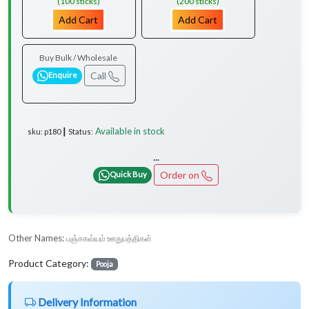
(100 sticks)
(200 sticks)
Add Cart
Add Cart
Buy Bulk / Wholesale
Call
Enquire
Available in stock
sku: p180 ┃ Status:
...
Order on
Quick Buy
Other Names:
பஞ்சகவ்யம் ஊதுபத்திகள்
Product Category:
Pooja
Delivery Information