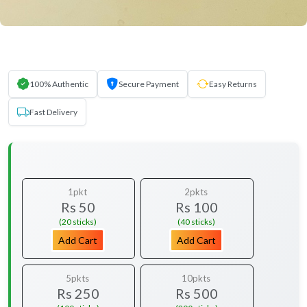
100% Authentic
Secure Payment
Easy Returns
Fast Delivery
1pkt
2pkts
Rs 50
Rs 100
(20 sticks)
(40 sticks)
Add Cart
Add Cart
5pkts
10pkts
Rs 250
Rs 500