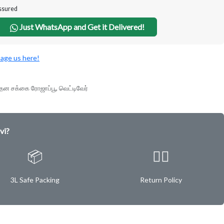
Assured
Just WhatsApp and Get it Delivered!
age us here!
ந்தன சக்கை ரோஜாப்பூ, வெட்டிவேர்
vi?
📦
✌🏿
3L Safe Packing
Return Policy