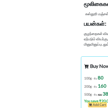
மூலிகைகள
கஸ்தூரி மஞ்சள்,
பயன்கள்:
குழந்தைகள் விய
ஏற்படும் வியர்க
மினுமினுப்புடலு
Buy No
80
100g
- Rs
160
200g
- Rs
3
500g
- Rs
400
You save ₹20.
Add Cart