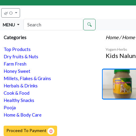
🌿 O
🔍
MENU
Home
/ Home 
Categories
Top Products
Yogam Herbs
Kids Nalun
Dry fruits & Nuts
Farm Fresh
Honey Sweet
Millets, Flakes & Grains
Herbals & Drinks
Cook & Food
Healthy Snacks
Pooja
Home & Body Care
Proceed To Payment
0