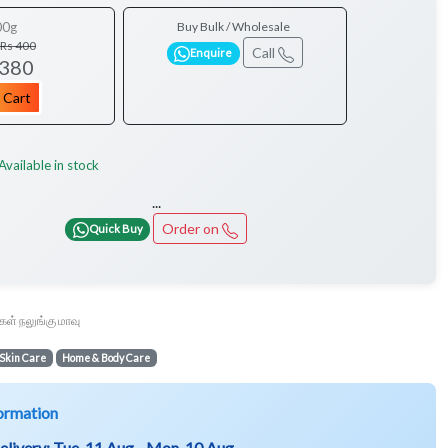
00g
Buy Bulk / Wholesale
Rs 400
Call
Enquire
 380
 Cart
Available in stock
...
Order on
Quick Buy
ள் நலுங்கு மாவு
Skin Care
Home & Body Care
ormation
elivery:
Tue, 11 Aug - Mon, 10 Aug