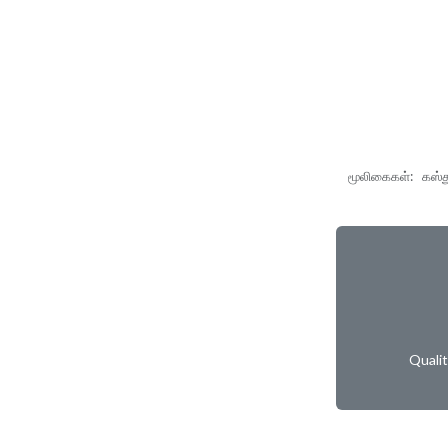
மூலிகைகள்: கஸ்தூர
Quali