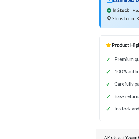
In Stock
- Re
Ships from: K
Product High
Premium qu
100% authe
Carefully p
Easy return
In stock and
A Product of
Yogam 