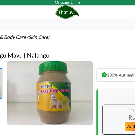
Message Us! ➔
& Body Care
/Skin Care
/
gu Mavu | Nalangu
100% Authenti
1
Rs
Add