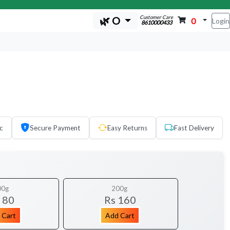
Customer Care
🌿 O
0
Login
8610000433
c
Secure Payment
Easy Returns
Fast Delivery
00g
200g
 80
Rs 160
 Cart
Add Cart