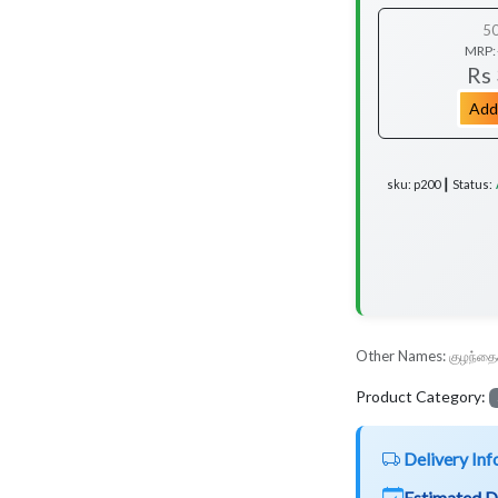
5
MRP:
Rs
Add
sku: p200 ┃ Status:
Other Names:
குழந்தைக
Product Category:
Delivery Inf
Estimated D