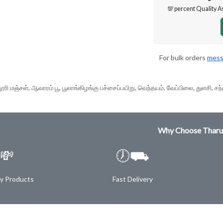
💯 percent Quality 
For bulk orders
mess
ி மஞ்சள், ஆவாரம் பூ, பூலாங்கிழங்கு பச்சைப்பயிறு, வெந்தயம். வேப்பிலை, துளசி, ச
Why Choose Tharu
💸
🕖⛟
ty Products
Fast Delivery