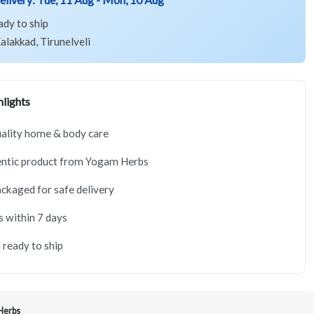
ady to ship
alakkad, Tirunelveli
lights
ality home & body care
ntic product from Yogam Herbs
ackaged for safe delivery
s within 7 days
 ready to ship
Herbs