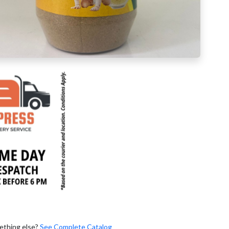
ething else?
See Complete Catalog