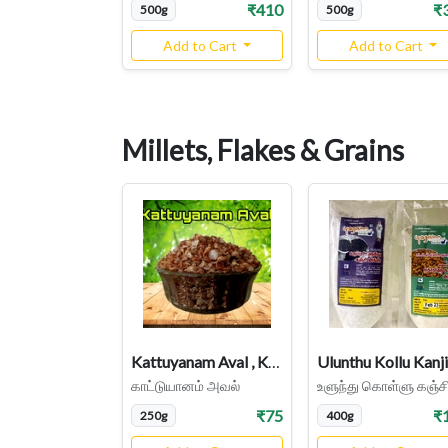
₹410
₹
500g
500g
Add to Cart
Add to Cart
Millets, Flakes & Grains
Kattuyanam Aval , Kattuyanam Flakes
காட்டுயானம் அவல்
₹75
₹
250g
400g