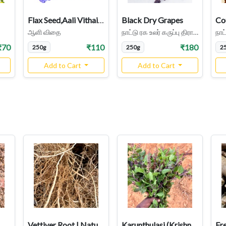
Flax Seed,Aali Vithai,Alsi Seed,Agase Beeja
Black Dry Grapes
ஆளி விதை
நாட்டு ரக உலர் கருப்பு திராட்சை
நாட
₹70
₹110
₹180
250g
250g
2
Add to Cart
Add to Cart
ndai Adamant Creeper, and Veldt Grape, Hadjod / பிரண்டை
Vettiver Root | Natural Cooling Grass for Aromatherapy , Wellness
Karunthulasi (Krishna Tulsi/Black Holy Basil)