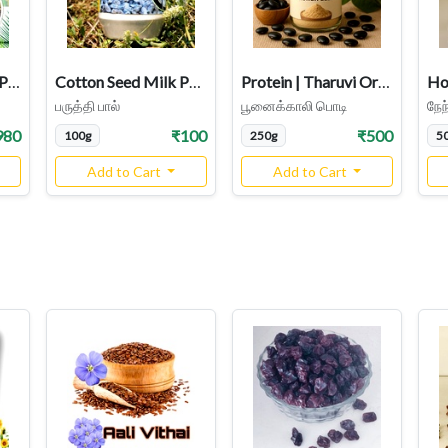
Palm Odiyal Dried Panang Kizhangu / Tender Palm Shoots | Hard Pieces
Cotton Seed Milk Powder (Paruthi Paal)
Protein | Tharuvi Organic Poonaikali Powder, Mucuna Pruriens Velvet Bean powder
பருத்தி பால்
பூனைக்காலி பொடி
நேந
980
₹100
₹500
100g
250g
5
Add to Cart
Add to Cart