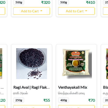
320
₹320
₹410
500g
500g
2
Add to Cart
Add to Cart
Ulunthu Kollu Kanji Mix
​​Ragi Aval | Ragi Flakes
Venthayakali Mix
உளுந்து கொள்ளு கஞ்சி மிக்ஸ்
ராகி அவல்
வெந்தயக்களி மாவு
கரு
120
₹55
₹70
250g
400g
2