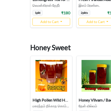
லெமன்கிராஸ் தேநீர்
இளம் பிரண்டை
₹180
₹
1pkt
2pkts
Add to Cart
Add to Cart
Honey Sweet
High Pollen Wild Honey, Kombu Thean | Natural Unprocessed
மகரந்தம் நீக்காத கொம்புத்தேன்
தேன் வில்வம்