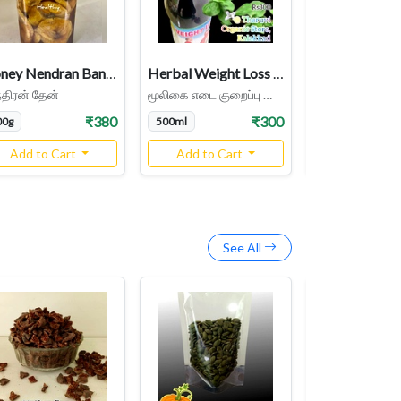
Honey Nendran Banana – Naturally Sweet , Nutritious, Sun Dried
Herbal Weight Loss Juice (Ready to Drink)
்திரன் தேன்
மூலிகை எடை குறைப்பு ஜூஸ்
முடவாட்டுக்கால் 
₹380
₹300
00g
500ml
1kg
Add to Cart
Add to Cart
Add to Ca
See All