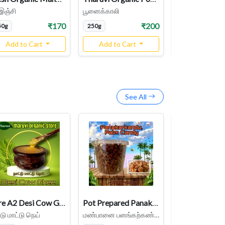
இஞ்சி
பூனைக்காலி
கல்யாண முருங்
₹170
₹200
50g
250g
1pkt
Add to Cart
Add to Cart
Add to Ca
See All
Pure A2 Desi Cow Ghee
Pot Prepared Panakarkandu | Palm Candy | Traditional Method
Palm Sugar
்டு மாட்டு நெய்
மண்பானை பனங்கற்கண்டு
பனஞ்சர்க்கரை