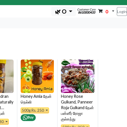
Customer Care
🌿 O
0
Login
8610000433
dran
Honey Amla தேன்
Honey Rose
aturally
நெல்லி
Gulkand, Panneer
ut…
Roja Gulkand தேன்
500g Rs. 250
ேன்
பன்னீர் ரோஜா
Buy
குல்கந்து
380