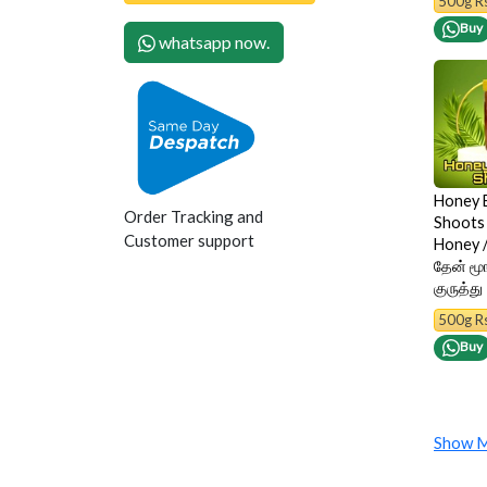
500g R
Buy
whatsapp now.
Honey 
Order Tracking and
Shoots 
Customer support
Honey 
தேன் மூங
குருத்து
500g R
Buy
Show M