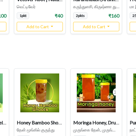
வெட்டிவேர்
கருந்துளசி, கிருஷ்ணா துளசி
மா 
100
₹40
₹160
1pkt
2pkts
2
Add to Cart
Add to Cart
Honey Vilvam / Bael Fruit / Wood Apple Socked in Honey
Honey Bamboo Shoots / Moongil Honey / Moongil Kuruthu
Moringa Honey, Drumstick Flower Honey , Murungai Then
தேன் மூங்கில் குருத்து
முருங்கை தேன், முருங்கை பூ தேன்
நாட