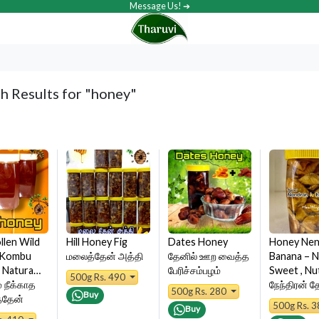
Message Us! ➔
h Results for
"honey"
llen Wild
Hill Honey Fig
Dates Honey
Honey Nen
 Kombu
மலைத்தேன் அத்தி
தேனில் ஊற வைத்த
Banana – N
| Natura…
பேரிச்சம்பழம்
Sweet , N
500g Rs. 490
் நீக்காத
நேந்திரன் த
500g Rs. 280
Buy
்தேன்
500g Rs. 
Buy