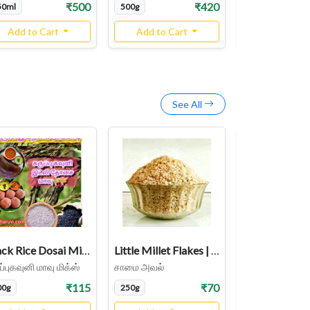
₹500
₹420
50ml
500g
500g
Add to Cart
Add to Cart
Add to Ca
See All
Black Rice Dosai Mix| Karuppukavuni Idli Mix
Little Millet Flakes | Samai Aval
ப்புகவுனி மாவு மிக்ஸ்
சாமை அவல்
கம்பு மாவு
₹115
₹70
00g
250g
500g