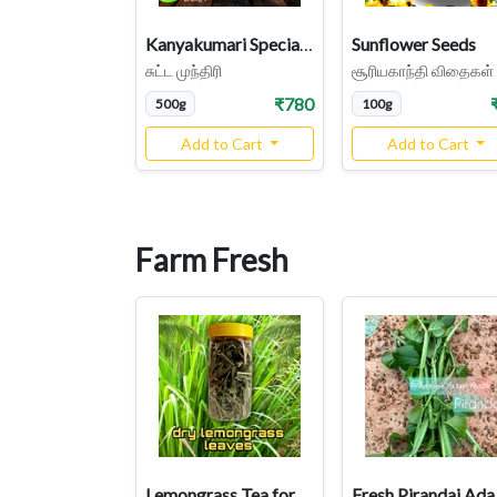
Kanyakumari Special Cashew Nuts, Sutta Munthiri, (Desi) Country Variety
Sunflower Seeds
சுட்ட முந்திரி
சூரியகாந்தி விதைகள்
₹780
500g
100g
Add to Cart
Add to Cart
Farm Fresh
Lemongrass Tea for Detox | Dry Lemongrass Leaves | Herbal Tea
Fresh Pira