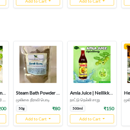
Add to Cart
Add to Cart
C
Pure Nannari Lemon Juice | Sharbat
Steam Bath Powder Neeravi Podi
Amla Juice | Nellikkai Juice
He
பனங்கற்கண்டு நன்னாரி ஜூஸ்
மூலிகை நீராவி பொடி
நாட்டு நெல்லி சாறு
மூ
200
₹80
₹150
50g
500ml
Add to Cart
Add to Cart