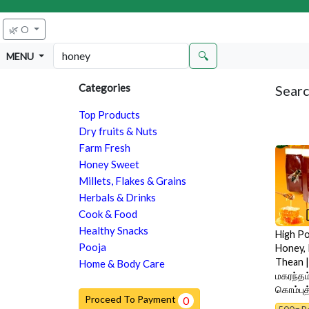
🌿 O
🔍
MENU
Categories
Searc
Top Products
Dry fruits & Nuts
Farm Fresh
Honey Sweet
Millets, Flakes & Grains
Herbals & Drinks
Cook & Food
Healthy Snacks
High Po
Pooja
Honey,
Thean 
Home & Body Care
மகரந்தம
கொம்புத
Proceed To Payment
0