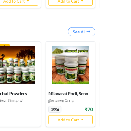
Add to Cart
Add to Cart
Add to Ca
See All
ombo
rbal Powders
Nilavarai Podi, Senna Powder, Cassia angustifolia, Sonamukhi Powder
லிகை பொடிகள்
நிலாவரை பொடி
₹70
100g
1pkt
Add to Cart
Add to Ca