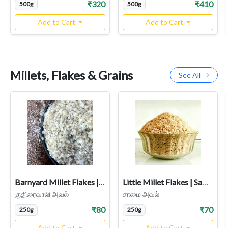
₹320
₹410
500g
500g
Add to Cart
Add to Cart
Millets, Flakes & Grains
See All
Barnyard Millet Flakes | Kuthiraivali Aval
Little Millet Flakes | Samai Aval
குதிரைவாலி அவல்
சாமை அவல்
₹80
₹70
250g
250g
Add to Cart
Add to Cart