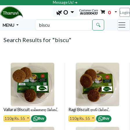
Message Us! ➔
Customer Care
🌿 O
0
Login
8610000433
🔍
MENU
Search Results for
"biscu"
Vallarai Biscuit வல்லாரை பிஸ்கட்
Ragi Biscuit ராகி பிஸ்கட்
110g Rs. 55
110g Rs. 55
Buy
Buy