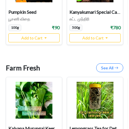
Pumpkin Seed
Kanyakumari Special Cashew Nuts, Sutta Munthiri, (Desi) Country Variety
பூசணி விதை
சுட்ட முந்திரி
₹90
₹780
100g
500g
Add to Cart
Add to Cart
Farm Fresh
See All
Kalyana Murungai Keerai,Mullu Murungai leaves Keerai
Lemongrass Tea for Detox | Dry Lemongrass Leaves | Herbal Tea